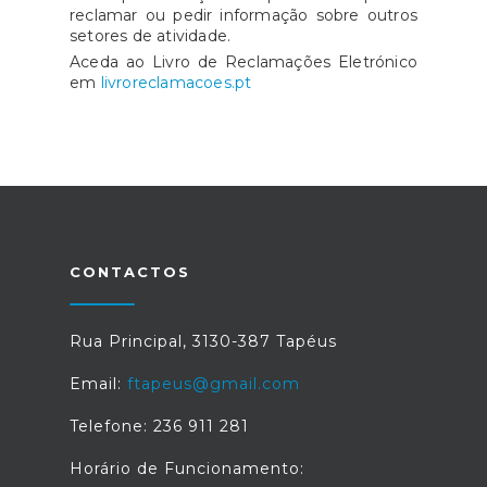
reclamar ou pedir informação sobre outros
setores de atividade.
Aceda ao Livro de Reclamações Eletrónico
em
livroreclamacoes.pt
CONTACTOS
Rua Principal, 3130-387 Tapéus
Email:
ftapeus@gmail.com
Telefone: 236 911 281
Horário de Funcionamento: